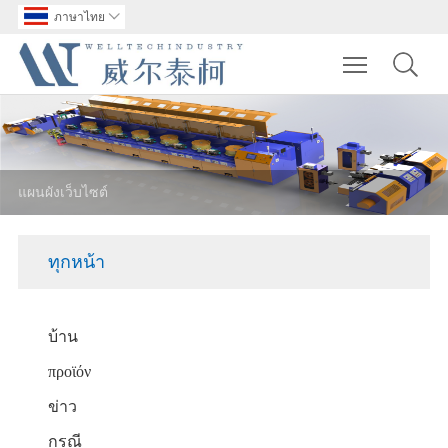
ภาษาไทย

Toggle main m
แผนผังเว็บไซต์
ทุกหน้า
บ้าน
προϊόν
ข่าว
กรณี