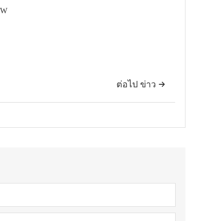
0MW
ต่อไป ข่าว
