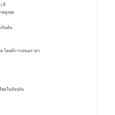
) มี
ภาพสูงสุด
ริ่มต้น
ลาด โดยมีการเสนอราคา
สุดในปัจจุบัน