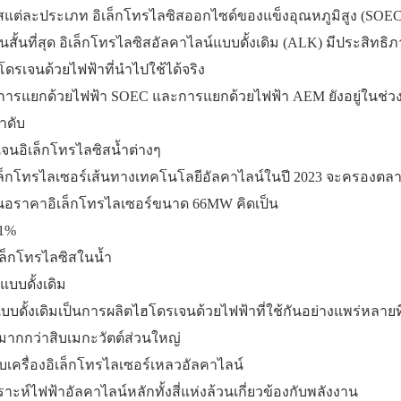
สแต่ละประเภท อิเล็กโทรไลซิสออกไซด์ของแข็งอุณหภูมิสูง (SOEC
สั้นที่สุด อิเล็กโทรไลซิสอัลคาไลน์แบบดั้งเดิม (ALK) มีประสิทธิ
ฮโดรเจนด้วยไฟฟ้าที่นำไปใช้ได้จริง
ารแยกด้วยไฟฟ้า SOEC และการแยกด้วยไฟฟ้า AEM ยังอยู่ในช่วงเ
ำดับ
นอิเล็กโทรไลซิสน้ำต่างๆ
เล็กโทรไลเซอร์เส้นทางเทคโนโลยีอัลคาไลน์ในปี 2023 จะครองต
สนอราคาอิเล็กโทรไลเซอร์ขนาด 66MW คิดเป็น
.1%
ล็กโทรไลซิสในน้ำ
บบดั้งเดิม
ั้งเดิมเป็นการผลิตไฮโดรเจนด้วยไฟฟ้าที่ใช้กันอย่างแพร่หลายที่
มากกว่าสิบเมกะวัตต์ส่วนใหญ่
เครื่องอิเล็กโทรไลเซอร์เหลวอัลคาไลน์
าะห์ไฟฟ้าอัลคาไลน์หลักทั้งสี่แห่งล้วนเกี่ยวข้องกับพลังงาน