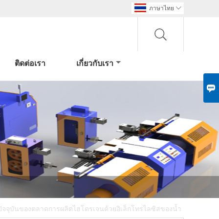
ภาษาไทย

ติดต่อเรา
เกี่ยวกับเรา

ัจจุบันของตลาดการผลิตไฮโดรเจนด้วยอิเล็กโทรไลซิสของน้ำ