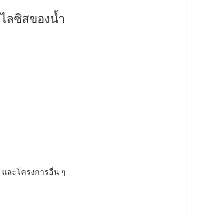
ไลซิสของน้ำ
) และโครงการอื่น ๆ