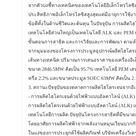
จากตัวบ่งชี้ทางเทคนิคของเทคโนโลยีอิเล็กโทรไลซิ
ประสิทธิภาพอิเล็กโทรไลซิสสูงสุดแต่มีอายุการใช้งาน
ข้อดีทั้งในด้านชีวิตและต้นทุน ในปัจจุบัน การผลิตไ
เทคโนโลยีส่วนใหญ่เป็นเทคโนโลยี ALK และ PEM ก
ขั้นตอนการสาธิต และการวิจัยและการพัฒนา ตามล
จากมุมมองของโครงการประมูลอุปกรณ์ผลิตไฮโดรเจ
เส้นทางเทคนิค ปริมาณการเสนอราคาของเครื่องอิ
ขนาด 2846.5MW คิดเป็น 95.7% เทคโนโลยี PEM เ
หรือ 2.2% และขนาดประมูล SOEC 63MW คิดเป็น 2
3. สถานะปัจจุบันของตลาดการผลิตไฮโดรเจนจากอิเ
- การผลิตไฮโดรเจนด้วยไฟฟ้าแบบอัลคาไลน์ (ALK) แ
การผลิตไฮโดรเจนด้วยไฟฟ้าแบบอัลคาไลน์ (ALK) แบบด
เทคโนโลยีการผลิต ปัจจุบันโครงการสาธิตที่มีขนาด
โดยอาศัยการผลิตไฟฟ้าจากพลังงานหมุนเวียนบวกกับ
ในแง่ของการประยุกต์ใช้ผลิตภัณฑ์ บริษัทเครื่องวิเคร