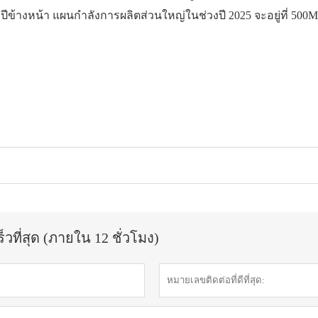
่ปีข้างหน้า แผนกำลังการผลิตส่วนใหญ่ในช่วงปี 2025 จะอยู่ที่ 50
วที่สุด (ภายใน 12 ชั่วโมง)