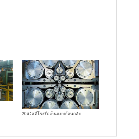
20สวัสดีโรงรีดเย็นแบบย้อนกลับ