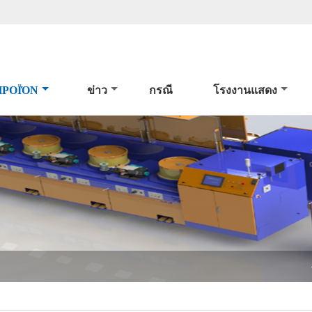
ΠΡΟΪΌΝ
ข่าว
กรณี
โรงงานแสดง