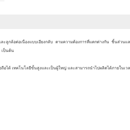
นและลูกล้อต่อเนื่องแบบเอียงกลับ ตามความต้องการที่แตกต่างกัน ชิ้นส่วน
 เป็นต้น
่อถือได้ เทคโนโลยีขั้นสูงและเป็นผู้ใหญ่ และสามารถนำไปผลิตได้ภายในเวลาที