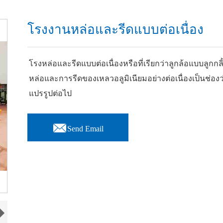
โรงงานหล่อและรีดแบบต่อเนื่อง
โรงหล่อและรีดแบบต่อเนื่องหรือที่เรียกว่าลูกล้อแบบลูกกล
หล่อและการรีดของเหลวอลูมิเนียมอย่างต่อเนื่องเป็นช่อง
แปรรูปต่อไป

Send Email