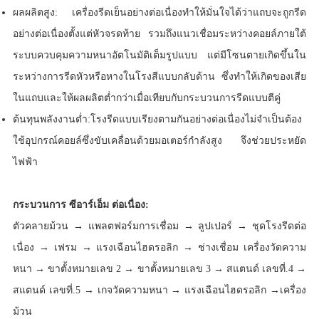
ผลผลิตสูง: เครื่องรีดเย็นอย่างต่อเนื่องทำให้มั่นใจได้ว่าแถบจะถูกรีด
อย่างต่อเนื่องตั้งแต่หัวจรดท้าย รวมถึงแนวเชื่อมระหว่างคอยล์ภายใต้
ระบบควบคุมความหนาอัตโนมัติเต็มรูปแบบ แต่มีโซนตายเกิดขึ้นใน
ระหว่างการรีดหัวหรือหางในโรงสีแบบกลับด้าน ซึ่งทำให้เกิดของเสีย
ในแถบและให้ผลผลิตต่ำกว่าเมื่อเทียบกับกระบวนการรีดแบบตีคู่
ต้นทุนพลังงานต่ำ:โรงรีดแบบเรียงตามกันอย่างต่อเนื่องไม่จำเป็นต้อง
ใช้อุปกรณ์คอยล์ซึ่งขับเคลื่อนด้วยมอเตอร์กำลังสูง จึงช่วยประหยัด
ไฟฟ้า
กระบวนการ ซีอาร์เอ็ม ต่อเนื่อง:
ตัวคลายม้วน → แพลตฟอร์มการเชื่อม → ลูปเปอร์ → ชุดโรงรีดต่อ
เนื่อง → เฟรม → แรงเฉือนไฮดรอลิก → ช่างเชื่อม เครื่องวัดความ
หนา → ขาตั้งหมายเลข 2 → ขาตั้งหมายเลข 3 → สแตนด์ เลขที่.4 →
สแตนด์ เลขที่.5 → เกจวัดความหนา → แรงเฉือนไฮดรอลิก →เครื่อง
ม้วน