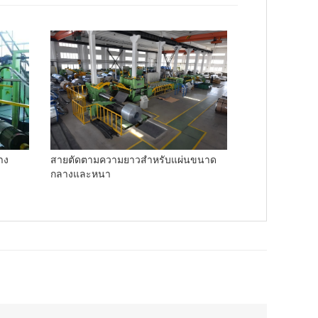
สายตัดตามความยาวสำหรับแผ่นขนาด
าง
กลางและหนา