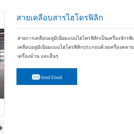
สายเคลือบสารไฮโดรฟิลิก
สายการเคลือบอลูมิเนียมแบบไฮโดรฟิลิกเป็นเครื่องจักรพ
เคลือบอลูมิเนียมแบบไฮโดรฟิลิกประกอบด้วยเครื่องคลายม้ว
เครื่องม้วน และอื่นๆ

Send Email