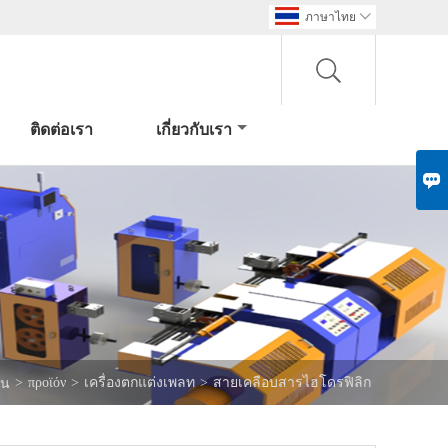
ภาษาไทย

ติดต่อเรา
เกี่ยวกับเรา

>
προϊόν
>
เครื่องตกแต่งเพลท
>
สายเคลือบสารไฮโดรฟิลิก
าน