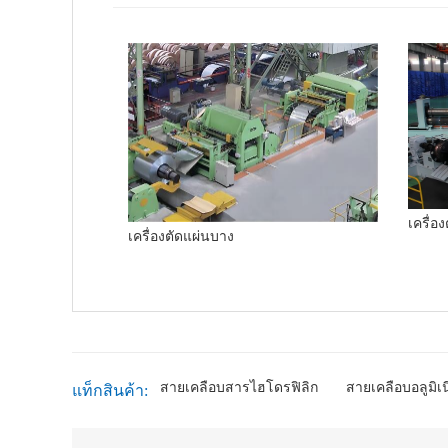
เครื่
เครื่องตัดแผ่นบาง
สายเคลือบสารไฮโดรฟิลิก
สายเคลือบอลูมิเ
แท็กสินค้า: