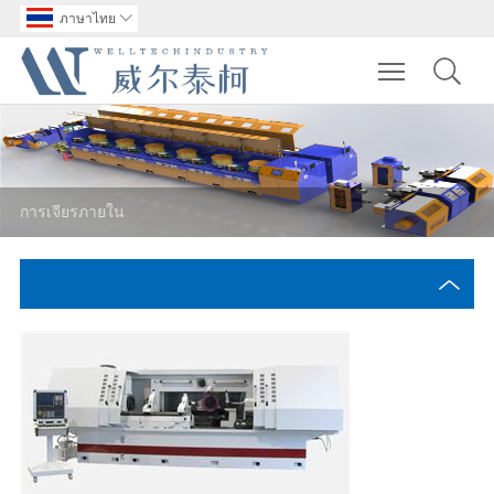
ภาษาไทย

Toggle main m
การเจียรภายใน